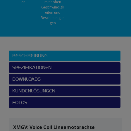
en
mit hohen
Geschwindigk
eiten und
Beschleunigun
gen
BESCHREIBUNG
SPEZIFIKATIONEN
DOWNLOADS
KUNDENLÖSUNGEN
FOTOS
XMGV: Voice Coil Lineamotorachse