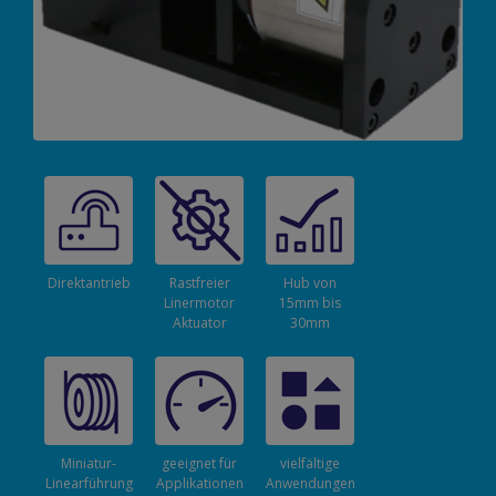
Direktantrieb
Rastfreier
Hub von
Linermotor
15mm bis
Aktuator
30mm
Miniatur-
geeignet für
vielfältige
Linearführung
Applikationen
Anwendungen